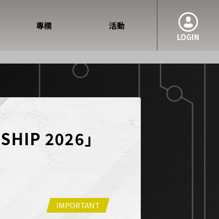
專欄
活動
LOGIN
SHIP 2026」
IMPORTANT