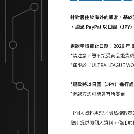
針對居住於海外的顧客，基於
・透過 PayPal 以日圓（JPY
退款申請截止日期：2026 年 8
*請注意，恕不接受商品退貨
*僅限於「ULTRA LEAGUE 
*退款將以日圓（JPY）進行
*退款方式可能會有所變更
【個人資料處理／隱私權政策
您所提供的個人資料，僅用於