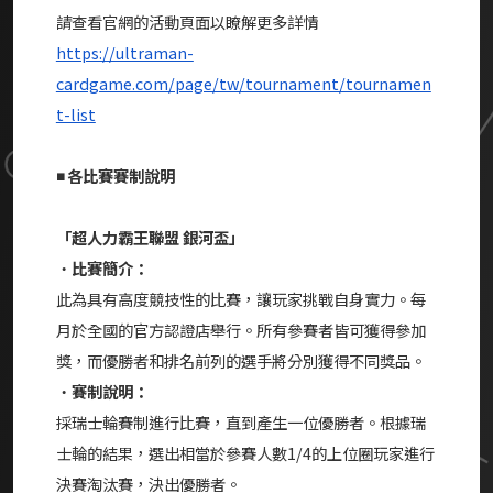
請查看官網的活動頁面以瞭解更多詳情
https://ultraman-
cardgame.com/page/tw/tournament/tournamen
t-list
◾ 各比賽賽制說明
「超人力霸王聯盟 銀河盃」
・
比賽簡介：
此為具有高度競技性的比賽，讓玩家挑戰自身實力。每
月於全國的官方認證店舉行。所有參賽者皆可獲得參加
獎，而優勝者和排名前列的選手將分別獲得不同獎品。
・
賽制說明：
採瑞士輪賽制進行比賽，直到產生一位優勝者。根據瑞
士輪的結果，選出相當於參賽人數1/4的上位圈玩家進行
決賽淘汰賽，決出優勝者。