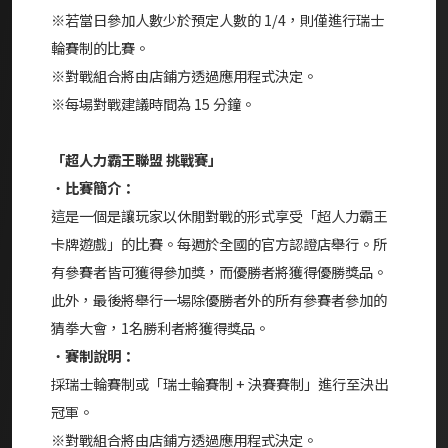
※若當日參加人數少於預定人數的 1/4，則僅進行瑞士
輪賽制的比賽。
※對戰組合將由店鋪方透過應用程式決定。
※每場對戰建議時間為 15 分鐘。
「超人力霸王聯盟 挑戰賽」
・
比賽簡介：
這是一個是讓玩家以休閒對戰的形式享受「超人力霸王
卡牌遊戲」的比賽。每週於全國的官方認證店舉行。所
有參賽者皆可獲得參加獎，而優勝者將獲得優勝獎品。
此外，最後將舉行一場除優勝者外的所有參賽者參加的
猜拳大會，1名勝利者將獲得獎品。
・
賽制說明：
採瑞士輪賽制或「瑞士輪賽制 + 決賽賽制」進行至決出
冠軍。
※對戰組合將由店鋪方透過應用程式決定。