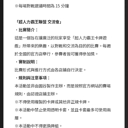
※每場對戰建議時間為 15 分鐘
「超人力霸王聯盟 交流會」
・
比賽簡介：
這是一個旨在讓廣泛的玩家享受「超人力霸王卡牌遊
戲」所帶來的樂趣，以對戰和交流為目的的比賽。每週
於全國的官方店舉行，參賽者皆可獲得參加獎。
・
賽制說明：
比賽形式與進行方式由各店鋪自行決定。
・
規則與注意事項：
本活動並非由圓谷製作主辦，而是按照官方網站的賽場
規則，由認證店鋪主辦。
※不得使用複製的卡牌或其他非正規卡牌。
※本活動中禁止使用透明卡套，並且卡套最多可使用兩
層。
※本活動中不得更換牌組。