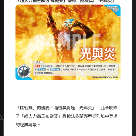
「超人力霸王聯盟 挑戰賽」優勝／隨機獎: 「光與炎」
「挑戰賽」的優勝／隨機獎將是「光與炎」。此卡收錄
了「超人力霸王布雷薩」身披法多蘭護甲從烈焰中登場
的經典場景。.