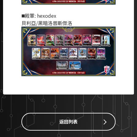
◼️殿軍: hexodex
貝利亞/黑暗洛普斯傑洛
返回列表