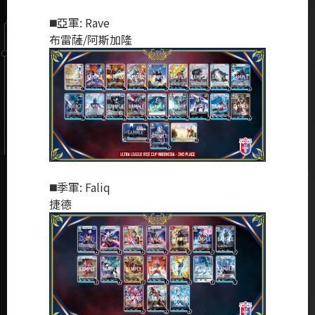
◼️亞軍: Rave
布雷薩/阿斯加隆
◼️季軍: Faliq
捷德