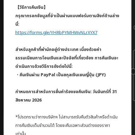
【วิธีการคืนเงิน】
กรุณากรอกข้อมูลที่จำเป็นผ่านแบบฟอร์มตามลิงก์ด้านล่าง
นี้:
https://forms.gle/YHRbPYMHWvNLrXYX7
สำหรับลูกค้าที่พำนักอยู่ต่างประเทศ เนื่องด้วยค่า
ธรรมเนียมการโอนเงินและปัจจัยที่เกี่ยวข้อง การคืนเงินจะ
ดำเนินการด้วยวิธีการดังต่อไปนี้:
・คืนเงินผ่าน PayPal เป็นสกุลเงินเยนญี่ปุ่น (JPY)
กำหนดการสำหรับการยื่นคำร้องขอคืนเงิน: วันจันทร์ที่ 31
สิงหาคม 2026
*โปรดทราบว่าทางบริษัทฯ ไม่สามารถรับคืนตัวสินค้าหรือดำเนิน
การคืนเงินเต็มจำนวนได้ โดยจะคืนเฉพาะส่วนต่างของราคา
เท่านั้น