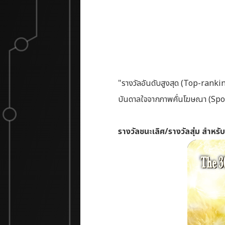
"รางวัลอันดับสูงสุด (Top-rankin
บันดาลใจจากภาพคั่นโฆษณา (Spon
รางวัลชนะเลิศ/รางวัลสุ่ม สำ