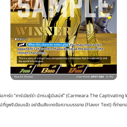
อการ์ด “คาร์เมียร์ร่า นักรบผู้มีเสน่ห์” (Carmeara The Captivating 
่ดูพรีเมียมแล้ว อย่าลืมสังเกตข้อความบรรยาย (Flavor Text) ที่ถ่ายทอด