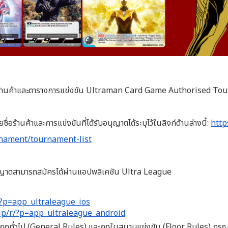
ชื่อร้านค้าและตารางการแข่งขัน Ultraman Card Game Authorised 
ื่อร้านค้าและการแข่งขันที่ได้รับอนุญาตได้ระบุไว้ในลิงก์ด้านล่างนี้:
http
nament/tournament-list
ับอนุญาตสามารถสมัครได้ผ่านแอปพลิเคชัน Ultra League
/?p=app_ultraleague_ios
.jp/r/?p=app_ultraleague_android
มกฎทั่วไป (General Rules) และกฎในสนามแข่งขัน (Floor Rules) กรุณาต