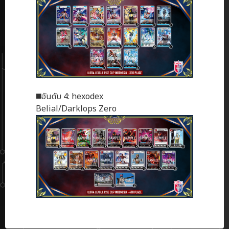
◼️อันดับ 4: hexodex
Belial/Darklops Zero