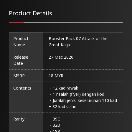
Product Details
Product
Booster Pack 07 Attack of the 
Name
Great Kaiju
Release
27 Mac 2026
Date
MSRP
18 MYR
Contents
・12 kad rawak

・1 risalah (flyer) dengan kod

・Jumlah jenis: keseluruhan 110 kad 
+ 32 kad selari
Rarity
・39C

・32U

・18R
