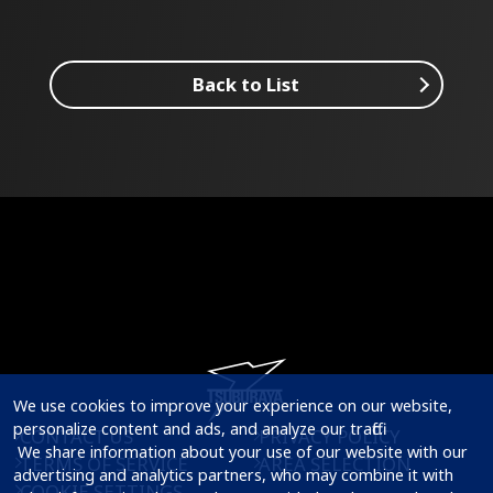
Back to List
We use cookies to improve your experience on our website, 
personalize content and ads, and analyze our traffic.

CONTACT US
PRIVACY POLICY
 We share information about your use of our website with our 
TERMS OF SERVICE
AREA SELECTION
advertising and analytics partners, who may combine it with 
COOKIE SETTINGS