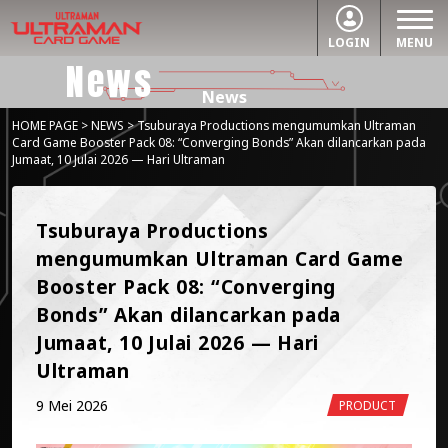
LOGIN
MENU
News
News
HOME PAGE
>
NEWS
> Tsuburaya Productions mengumumkan Ultraman
Card Game Booster Pack 08: “Converging Bonds” Akan dilancarkan pada
Jumaat, 10 Julai 2026 — Hari Ultraman
Tsuburaya Productions 
mengumumkan Ultraman Card Game 
Booster Pack 08: “Converging 
Bonds” Akan dilancarkan pada 
Jumaat, 10 Julai 2026 — Hari 
Ultraman
9 Mei 2026
PRODUCT