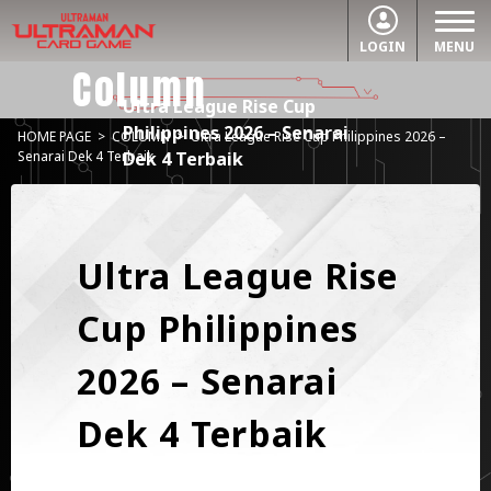
LOGIN
MENU
Column
Ultra League Rise Cup
Philippines 2026 – Senarai
HOME PAGE
>
COLUMN
>
Ultra League Rise Cup Philippines 2026 –
Dek 4 Terbaik
Senarai Dek 4 Terbaik
Ultra League Rise
Cup Philippines
2026 – Senarai
Dek 4 Terbaik