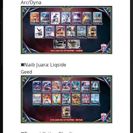
Arc/Dyna
◼️Naib Juara: Liqside
Geed