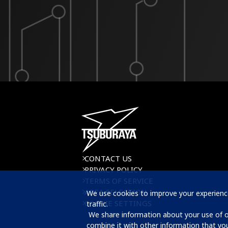
CONTACT US
PRIVACY POLICY
TERMS OF SERVICE
AREA SELECTION
We use cookies to improve your experience
COOKIE SETTINGS
traffic.

 We share information about your use of our website with our advertising and analytics partners, who may 
combine it with other information that yo