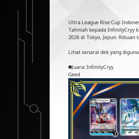
Ultra League Rise Cup Indones
Tahniah kepada InfinityCryy
2026 di Tokyo, Jepun. Ribuan 
Lihat senarai dek yang diguna
◼️Juara: InfinityCryy
Geed