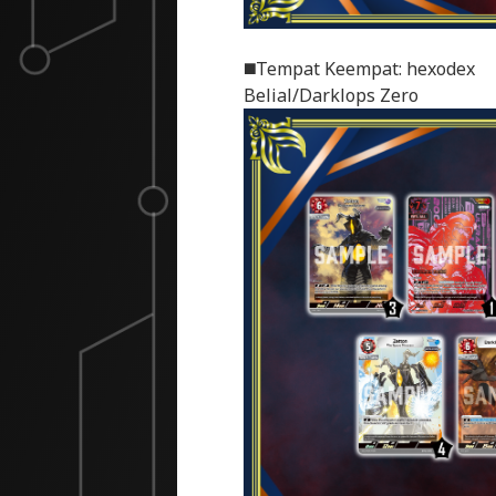
◼️Tempat Keempat: hexodex
Belial/Darklops Zero