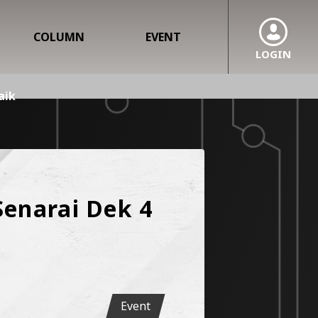
COLUMN
EVENT
LOGIN
aik
Senarai Dek 4
Event