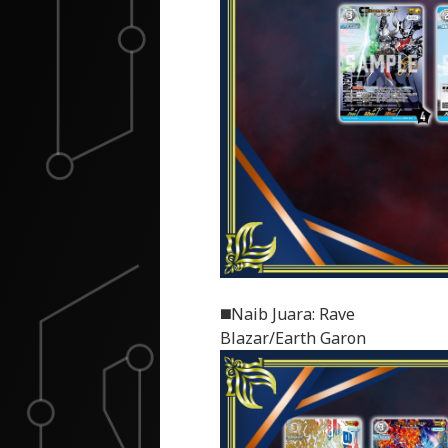
◼️Naib Juara: Rave
Blazar/Earth Garon