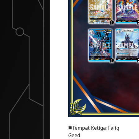
◼️Tempat Ketiga: Faliq
Geed