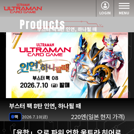
LOGIN
MENU
Products
부스터 팩 8탄 인연, 하나될 때
부스터 팩 8탄 인연, 하나될 때
220엔(일본 현지 가격)
팩
2026.7.10(금)
「융합」으로 파워 업한 울트라 히어로