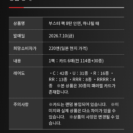
상품명
부스터 팩 8탄 인연, 하나될 때
발매일
2026.7.10(금)
희망소비자가
220엔(일본 현지 가격)
내용
1팩：카드 6매(전 114종+30종)
레어도
・C：42종・U：31종 ・R：16종 ・
RR：13종 ・RRR：8종 ・RRRR：4
종　※본 상품은 30종의 패러렐 카드가 
존재합니다.
주의사항
※카드는 랜덤 봉입되어 있습니다.　※이
미지와 실제 상품은 다소 차이가 있을 수 
있습니다.　※상품의 사양은 변경될 수 있
습니다.