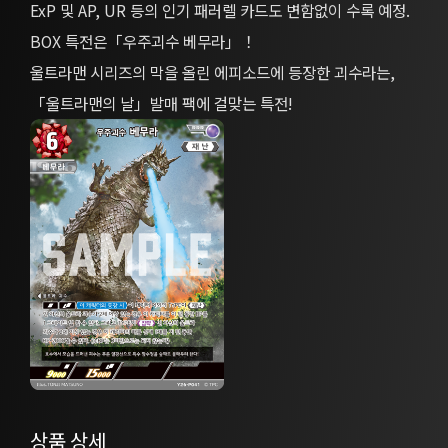
ExP 및 AP, UR 등의 인기 패러렐 카드도 변함없이 수록 예정.
BOX 특전은「우주괴수 베무라」！
울트라맨 시리즈의 막을 올린 에피소드에 등장한 괴수라는,
「울트라맨의 날」발매 팩에 걸맞는 특전!
상품 상세