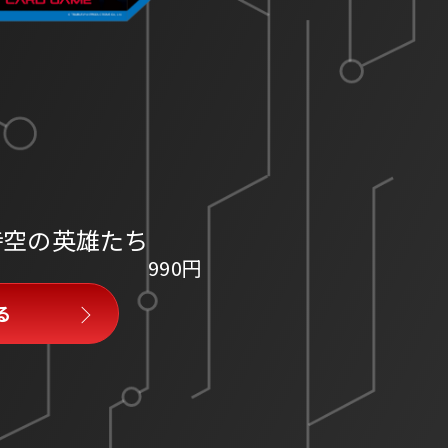
時空の英雄たち
990円
る