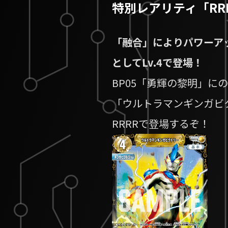
特別レアリティ「RR
「融合」によりパワーア
としてLv.4で登場！
BP05「勇輝の黎明」に
「ウルトラマンギンガビ
RRRRで登場するぞ！