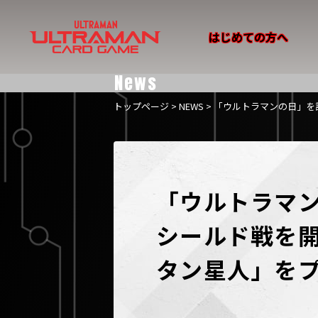
はじめての方へ
News
トップページ
>
NEWS
> 「ウルトラマンの日」
「ウルトラマ
シールド戦を開
タン星人」を