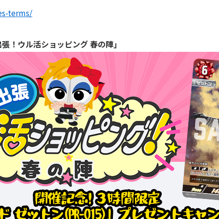
es-terms/
ス｢出張！ウル活ショッピング 春の陣｣