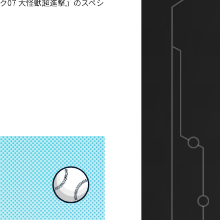
ク07 大怪獣超進撃』のスペシ