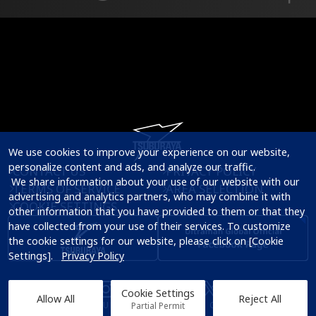
We use cookies to improve your experience on our website, 
personalize content and ads, and analyze our traffic.

CONTACT US
PRIVACY POLICY
 We share information about your use of our website with our 
TERMS OF SERVICE
AREA SELECTION
advertising and analytics partners, who may combine it with 
COOKIE SETTINGS
other information that you have provided to them or that they 
have collected from your use of their services. To customize 
the cookie settings for our website, please click on [Cookie 
Settings].   
Privacy Policy
Cookie Settings
Allow All
Reject All
© TSUBURAYA PRODUCTIONS Co., Ltd.
Partial Permit