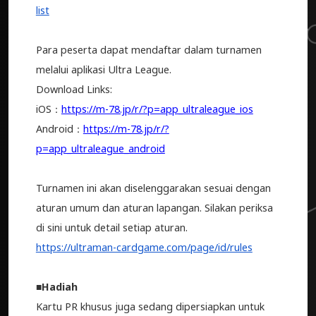
list
Para peserta dapat mendaftar dalam turnamen
melalui aplikasi Ultra League.
Download Links:
iOS：
https://m-78.jp/r/?p=app_ultraleague_ios
Android：
https://m-78.jp/r/?
p=app_ultraleague_android
Turnamen ini akan diselenggarakan sesuai dengan
aturan umum dan aturan lapangan. Silakan periksa
di sini untuk detail setiap aturan.
https://ultraman-cardgame.com/page/id/rules
■Hadiah
Kartu PR khusus juga sedang dipersiapkan untuk