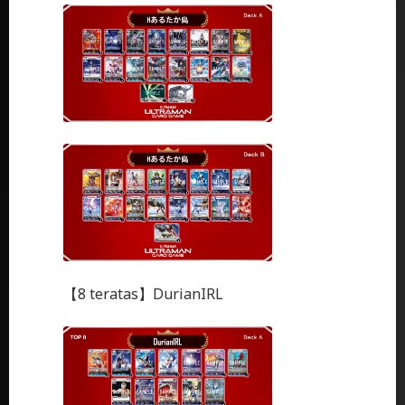
【8 teratas】DurianIRL