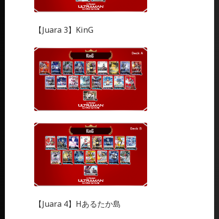
【Juara 3】KinG
【Juara 4】Hあるたか島