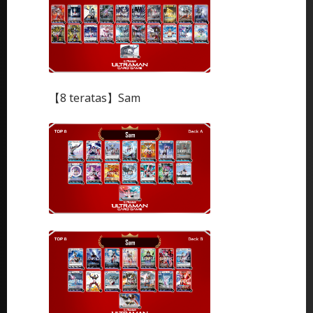
【8 teratas】Sam