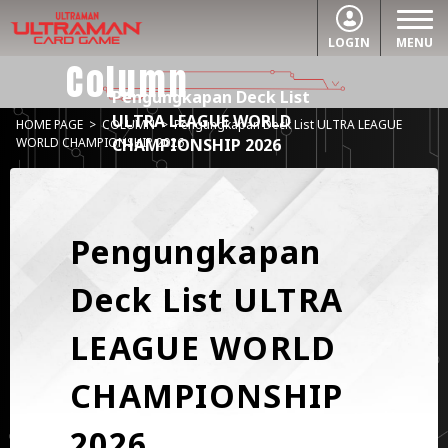
LOGIN
MENU
Column
Pengungkapan Deck List
ULTRA LEAGUE WORLD
HOME PAGE
>
COLUMN
>
Pengungkapan Deck List ULTRA LEAGUE
CHAMPIONSHIP 2026
WORLD CHAMPIONSHIP 2026
Pengungkapan
Deck List ULTRA
LEAGUE WORLD
CHAMPIONSHIP
2026