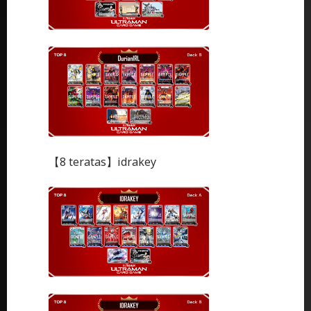
【8 teratas】idrakey