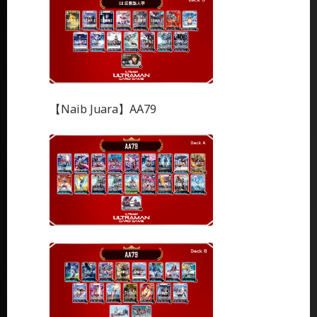
【Naib Juara】AA79