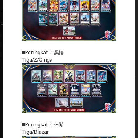
◼️Peringkat 2: 黑輪
Tiga/Z/Ginga
◼️Peringkat 3: 休閒
Tiga/Blazar