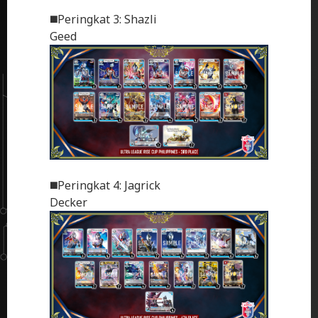
◼️Peringkat 3: Shazli
Geed
◼️Peringkat 4: Jagrick
Decker