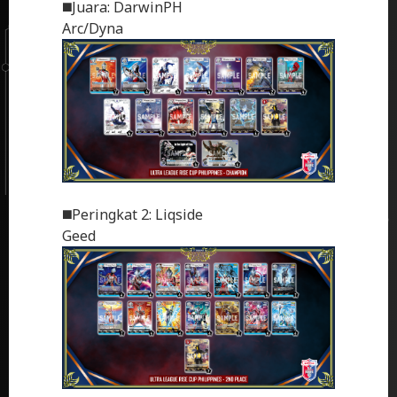
◼️Juara: DarwinPH
Arc/Dyna
◼️Peringkat 2: Liqside
Geed