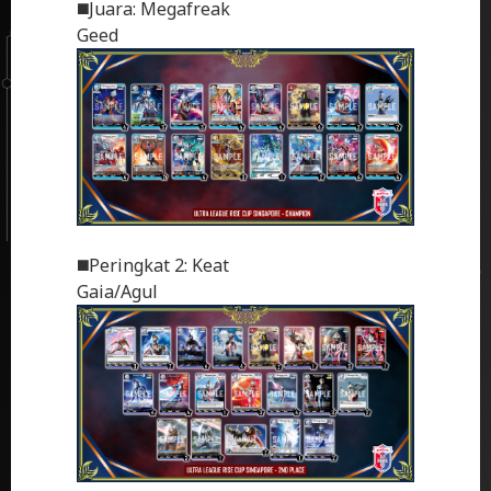
◼️Juara: Megafreak
Geed
◼️Peringkat 2: Keat
Gaia/Agul