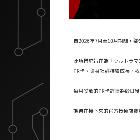
自2026年7月至10月期間
此項措施旨在為「ウルトラマ
PR卡。隨著社群持續成長，
每月發放的PR卡詳情將於日
期待在接下來的官方授權店賽