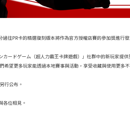
，部分過往PR卡的精選復刻版本將作為官方授權店賽的參加獎進行
ンカードゲーム（超人力霸王卡牌遊戲）」社群中的新玩家提供
我們希望更多玩家能透過本地賽事與活動，享受收藏與使用更多
後另行公布。
與各位相見。