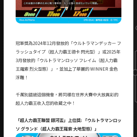
冠軍獎為2024年12月發放的「ウルトラマンデッカー フ
ラッシュタイプ（超人力霸王德卡 閃光型）」或2025年
3月發放的「ウルトラマンロッソ フレイム（超人力霸
王羅索 烈火型態）」，並加上了華麗的 WINNER 金色
浮雕！
千萬別錯過這個機會，將同樣在世界大賽中大放異彩的
超人力霸王收入您的收藏之中！
「超人力霸王聯盟 銀河盃」上位獎: 「ウルトラマンロッ
ソ グランド（超人力霸王羅索 大地型態）」