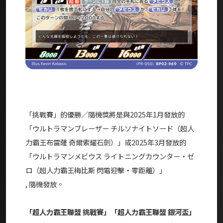
「挑戰賽」的優勝／隨機獎將是與2025年1月發放的
「ウルトラマンブレーザー チルソナイトソード（超人
力霸王布雷薩 奇爾索耀石劍）」或2025年3月發放的
「ウルトラマンメビウス ライトニングカウンター・ゼ
ロ（超人力霸王梅比斯 閃電迎擊・零距離）」
, 隨機發放。
「超人力霸王聯盟 挑戰賽」「超人力霸王聯盟 銀河盃」