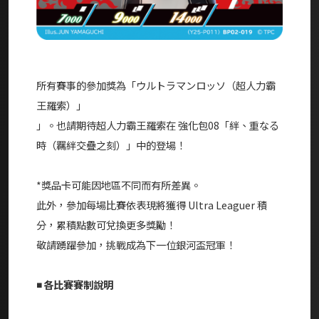
所有賽事的參加獎為「ウルトラマンロッソ（超人力霸
王羅索）」
」。也請期待超人力霸王羅索在 強化包08「絆、重なる
時（羈絆交疊之刻）」中的登場！
*獎品卡可能因地區不同而有所差異。
此外，參加每場比賽依表現將獲得 Ultra Leaguer 積
分，累積點數可兌換更多獎勵！
敬請踴躍參加，挑戰成為下一位銀河盃冠軍！
◾ 各比賽賽制說明