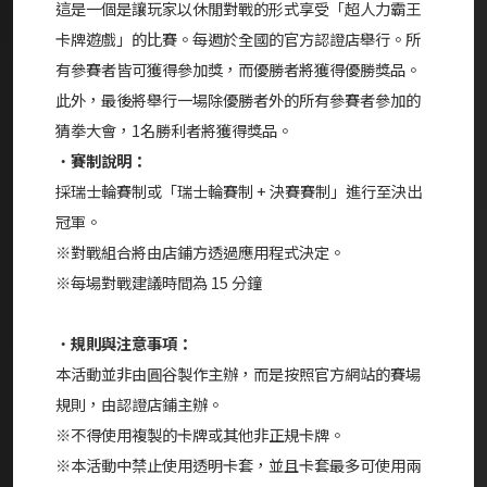
這是一個是讓玩家以休閒對戰的形式享受「超人力霸王
卡牌遊戲」的比賽。每週於全國的官方認證店舉行。所
有參賽者皆可獲得參加獎，而優勝者將獲得優勝獎品。
此外，最後將舉行一場除優勝者外的所有參賽者參加的
猜拳大會，1名勝利者將獲得獎品。
・
賽制說明：
採瑞士輪賽制或「瑞士輪賽制 + 決賽賽制」進行至決出
冠軍。
※對戰組合將由店鋪方透過應用程式決定。
※每場對戰建議時間為 15 分鐘
・
規則與注意事項：
本活動並非由圓谷製作主辦，而是按照官方網站的賽場
規則，由認證店鋪主辦。
※不得使用複製的卡牌或其他非正規卡牌。
※本活動中禁止使用透明卡套，並且卡套最多可使用兩