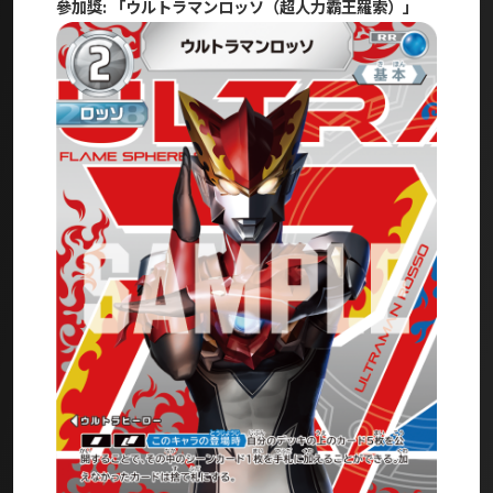
參加獎: 「ウルトラマンロッソ（超人力霸王羅索）」