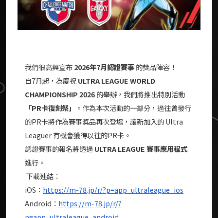
我們很高興宣布
2026年7月認證賽事
的獎品陣容！
自7月起，為慶祝
ULTRA LEAGUE WORLD
CHAMPIONSHIP 2026
的舉辦，我們將推出特別活動
「PR卡復刻祭」
。作為本次活動的一部分，過往曾發行
的PR卡將作為賽事獎品再次登場，讓新加入的 Ultra
Leaguer 有機會獲得以往的PR卡。
認證賽事的報名將透過
ULTRA LEAGUE 賽事應用程式
進行。
下載連結：
iOS：
https://m-78.jp/r/?p=app_ultraleague_ios
Android：
https://m-78.jp/r/?
p=app_ultraleague_android