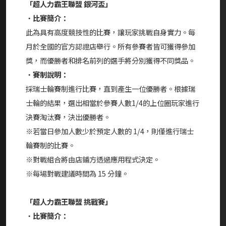
「超人力霸王聯盟 銀河盃」
・
比賽簡介：
此為具有高度競技性的比賽，讓玩家挑戰自身實力。每
月於全國的官方認證店舉行。所有參賽者皆可獲得參加
獎，而優勝者和排名前列的選手將分別獲得不同獎品。
・
賽制說明：
採瑞士輪賽制進行比賽，直到產生一位優勝者。根據瑞
士輪的結果，選出相當於參賽人數1/4的上位圈玩家進行
決賽淘汰賽，決出優勝者。
※若當日參加人數少於預定人數的 1/4，則僅進行瑞士
輪賽制的比賽。
※對戰組合將由店鋪方透過應用程式決定。
※每場對戰建議時間為 15 分鐘。
「超人力霸王聯盟 挑戰賽」
・
比賽簡介：