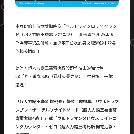
本月份的上位獎獎勵將為「ウルトラマンロッソ グラン
ド（超人力霸王羅索 大地型態）」此卡曾於2025年9月
作為賽事獎品發放，並採用了首次於英文版遊戲中登場
的精美插圖！
此外，超人力霸王羅索也將於即將推出的強化包
08「絆、重なる時（羈絆交疊之刻）」中登場，千萬別
錯過！
「超人力霸王聯盟 挑戰賽」優勝／隨機獎:
「ウルトラマ
ンブレーザー チルソナイトソード（超人力霸王布雷薩
奇爾索耀石劍）」或「ウルトラマンメビウス ライトニ
ングカウンター・ゼロ（超人力霸王梅比斯 閃電迎擊・