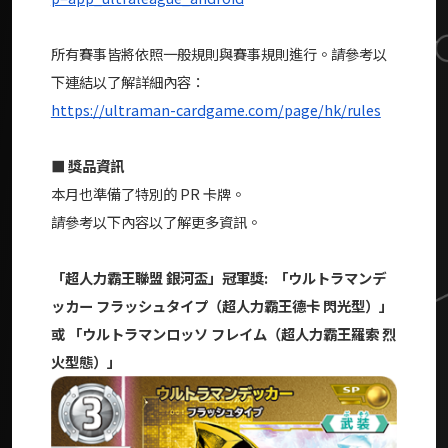
所有賽事皆將依照一般規則與賽事規則進行。請參考以
下連結以了解詳細內容：
https://ultraman-cardgame.com/page/hk/rules
■ 獎品資訊
本月也準備了特別的 PR 卡牌。
請參考以下內容以了解更多資訊。
「超人力霸王聯盟 銀河盃」冠軍獎:
「ウルトラマンデ
ッカー フラッシュタイプ（超人力霸王德卡 閃光型）」
或 「ウルトラマンロッソ フレイム（超人力霸王羅索 烈
火型態）」