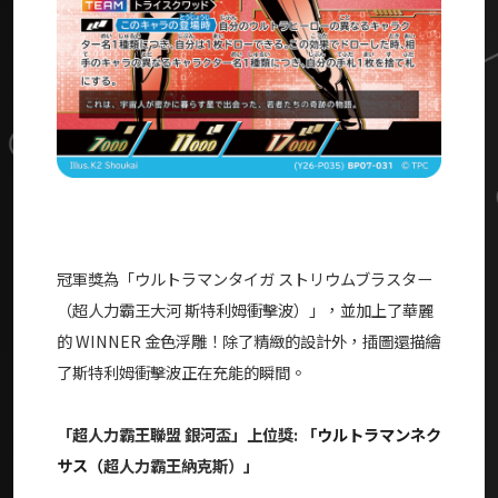
冠軍獎為「
ウルトラマンタイガ ストリウムブラスター
（
超人力霸王大河 斯特利姆衝擊波）」，並加上了華麗
的 WINNER 金色浮雕！除了精緻的設計外，插圖還描繪
了斯特利姆衝擊波正在充能的瞬間。
「超人力霸王聯盟 銀河盃」上位獎: 「
ウルトラマンネク
サス（
超人力霸王納克斯）」