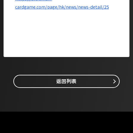
cardgame.com/page/hk/news/news-detail/25
返回列表