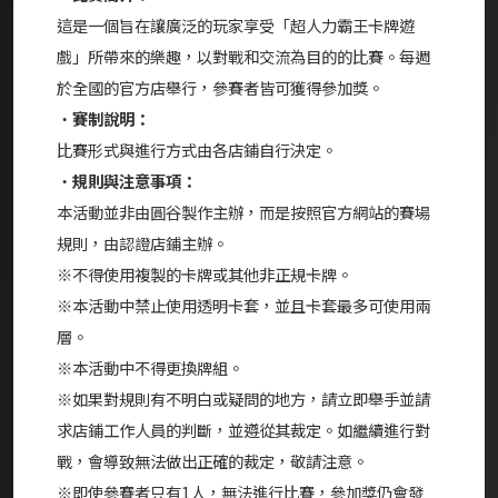
這是一個旨在讓廣泛的玩家享受「超人力霸王卡牌遊
戲」所帶來的樂趣，以對戰和交流為目的的比賽。每週
於全國的官方店舉行，參賽者皆可獲得參加獎。
・
賽制說明：
比賽形式與進行方式由各店鋪自行決定。
・
規則與注意事項：
本活動並非由圓谷製作主辦，而是按照官方網站的賽場
規則，由認證店鋪主辦。
※不得使用複製的卡牌或其他非正規卡牌。
※本活動中禁止使用透明卡套，並且卡套最多可使用兩
層。
※本活動中不得更換牌組。
※如果對規則有不明白或疑問的地方，請立即舉手並請
求店鋪工作人員的判斷，並遵從其裁定。如繼續進行對
戰，會導致無法做出正確的裁定，敬請注意。
※即使參賽者只有1人，無法進行比賽，參加獎仍會發