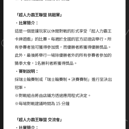
「超人力霸王聯盟 挑戰賽」
・
比賽簡介：
這是一個是讓玩家以休閒對戰的形式享受「超人力霸王
卡牌遊戲」的比賽。每週於全國的官方認證店舉行。所
有參賽者皆可獲得參加獎，而優勝者將獲得優勝獎品。
此外，最後將舉行一場除優勝者外的所有參賽者參加的
猜拳大會，1名勝利者將獲得獎品。
・
賽制說明：
採瑞士輪賽制或「瑞士輪賽制 + 決賽賽制」進行至決出
冠軍。
※對戰組合將由店鋪方透過應用程式決定。
※每場對戰建議時間為 15 分鐘
「超人力霸王聯盟 交流會」
・
比賽簡介：