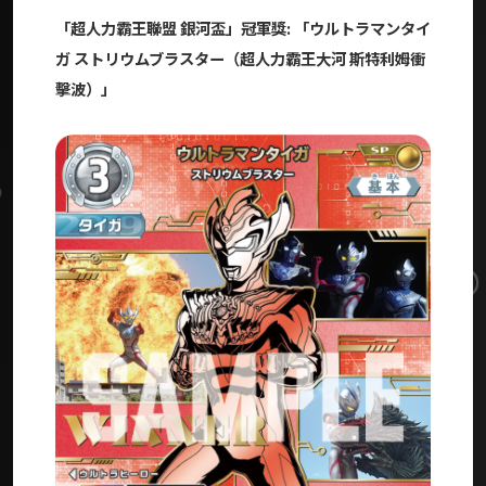
「超人力霸王聯盟 銀河盃」冠軍獎: 「
ウルトラマンタイ
ガ ストリウムブラスター（
超人力霸王大河 斯特利姆衝
擊波）」