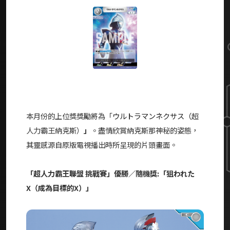
本月份的上位獎獎勵將為「
ウルトラマンネクサス（
超
人力霸王納克斯）
」
。盡情欣賞納克斯那神秘的姿態，
其靈感源自原版電視播出時所呈現的片頭畫面。
「超人力霸王聯盟 挑戰賽」優勝／隨機獎:「
狙われた
X（
成為目標的
X）
」