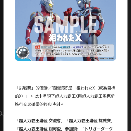
「挑戰賽」的優勝／隨機獎將是「
狙われたX（
成為目標
的
X）
」。 此卡呈現了超人力霸王X與超人力霸王馬克斯
進行交叉碰拳的經典時刻。
「超人力霸王聯盟 交流會」「超人力霸王聯盟 挑戰賽」
「超人力霸王聯盟 銀河盃」參加獎: 「
トリガーダーク