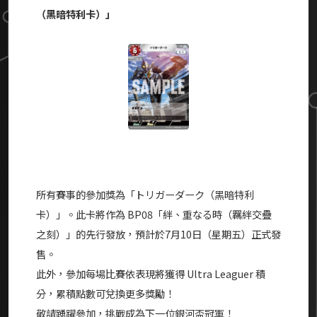
（
黑暗特利卡）」
所有賽事的參加獎為「
トリガーダーク（
黑暗特利
卡）」。此卡將作為 BP08「絆、重なる時（羈絆交疊
之刻）」的先行發放，預計於7月10日（星期五）正式發
售。
此外，參加每場比賽依表現將獲得 Ultra Leaguer 積
分，累積點數可兌換更多獎勵！
敬請踴躍參加，挑戰成為下一位銀河盃冠軍！