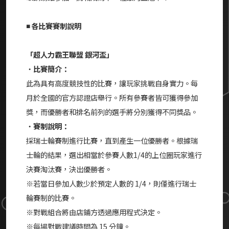
◾ 各比賽賽制說明
「超人力霸王聯盟 銀河盃」
・
比賽簡介：
此為具有高度競技性的比賽，讓玩家挑戰自身實力。每
月於全國的官方認證店舉行。所有參賽者皆可獲得參加
獎，而優勝者和排名前列的選手將分別獲得不同獎品。
・
賽制說明：
採瑞士輪賽制進行比賽，直到產生一位優勝者。根據瑞
士輪的結果，選出相當於參賽人數1/4的上位圈玩家進行
決賽淘汰賽，決出優勝者。
※若當日參加人數少於預定人數的 1/4，則僅進行瑞士
輪賽制的比賽。
※對戰組合將由店鋪方透過應用程式決定。
※每場對戰建議時間為 15 分鐘。