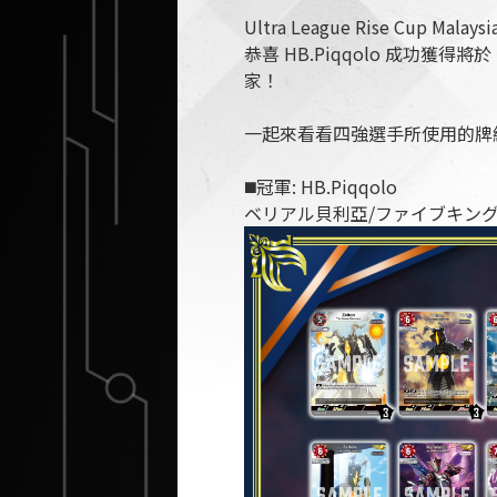
Ultra League Rise Cup Ma
恭喜 HB.Piqqolo 成功獲
家！
一起來看看四強選手所使用的牌
◼️冠軍: HB.Piqqolo
ベリアル貝利亞/ファイブキン