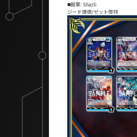
◼️殿軍: Shazli
ジード捷德/ゼット傑特