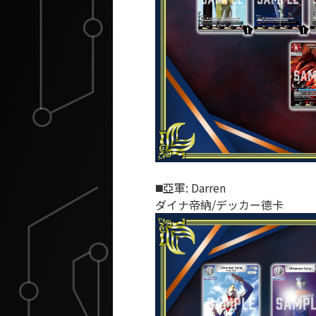
◼️亞軍: Darren
ダイナ帝納/デッカー德卡