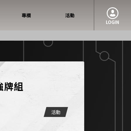
專欄
活動
LOGIN
 四強牌組
活動