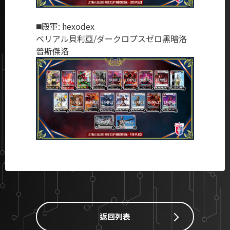
◼️殿軍: hexodex
ベリアル貝利亞/ダークロプスゼロ黑暗洛
普斯傑洛
返回列表