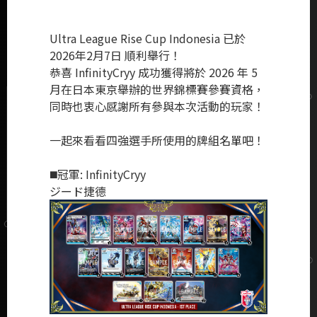
Ultra League Rise Cup Indonesia 已於
2026年2月7日 順利舉行！
恭喜 InfinityCryy 成功獲得將於 2026 年 5
月在日本東京舉辦的世界錦標賽參賽資格，
同時也衷心感謝所有參與本次活動的玩家！
一起來看看四強選手所使用的牌組名單吧！
◼️冠軍: InfinityCryy
ジード捷德