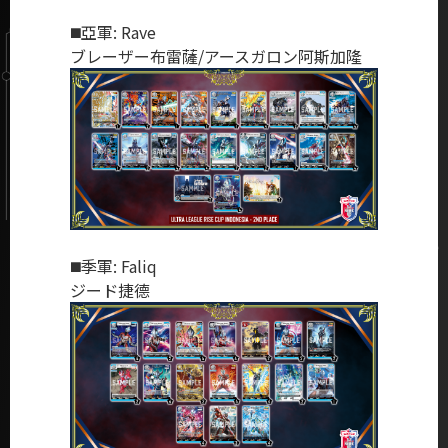
◼️亞軍: Rave
ブレーザー布雷薩/アースガロン阿斯加隆
◼️季軍: Faliq
ジード捷德